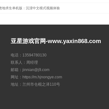
绝地求生单机版：沉浸中文模式视频体验
亚星游戏官网-www.yaxin868.com
电话：13594780130
联系人：周经理
邮箱：jinnian@j9.com
网址：https://m.hjnongye.com
地址：兰州市仓棍之泽110号